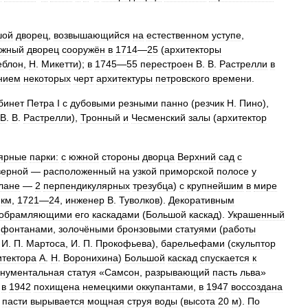
шой
дворец
,
возвышающийся
на
естественном
уступе
,
ажный
дворец
сооружён
в
1714
—
25
(
архитекторы
еблон
,
Н
.
Микетти
);
в
1745
—
55
перестроен
В
.
В
.
Растрелли
в
нием
некоторых
черт
архитектуры
петровского
времени
.
бинет
Петра
I
с
дубовыми
резными
панно
(
резчик
Н
.
Пино
),
В
.
В
.
Растрелли
),
Тронный
и
Чесменский
залы
(
архитектор
ярные
парки:
с
южной
стороны
дворца
Верхний
сад
с
верной
—
расположенный
на
узкой
приморской
полосе
у
лане
—
2
перпендикулярных
трезубца
)
с
крупнейшим
в
мире
км
,
1721
—
24
,
инженер
В
.
Туволков
).
Декоративным
обрамляющими
его
каскадами
(
Большой
каскад
).
Украшенный
фонтанами
,
золочёными
бронзовыми
статуями
(
работы
,
И
.
П
.
Мартоса
,
И
.
П
.
Прокофьева
),
барельефами
(
скульптор
итектора
А
.
Н
.
Воронихина
)
Большой
каскад
спускается
к
нументальная
статуя
«
Самсон
,
разрывающий
пасть
льва
»
,
в
1942
похищена
немецкими
оккупантами
,
в
1947
воссоздана
пасти
вырывается
мощная
струя
воды
(
высота
20
м
).
По