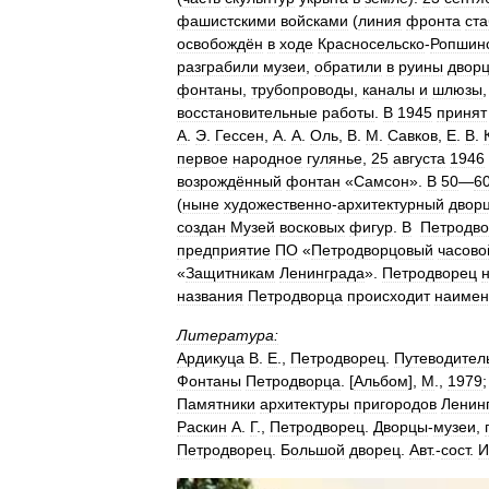
фашистскими
войсками
(
линия
фронта
ст
освобождён
в
ходе
Красносельско
-
Ропшин
разграбили
музеи
,
обратили
в
руины
двор
фонтаны
,
трубопроводы
,
каналы
и
шлюзы
восстановительные
работы
.
В
1945
принят
А
.
Э
.
Гессен
,
А
.
А
.
Оль
,
В
.
М
.
Савков
,
Е
.
В
.
первое
народное
гулянье
,
25
августа
1946
возрождённый
фонтан
«
Самсон
».
В
50
—
6
(
ныне
художественно
-
архитектурный
двор
создан
Музей
восковых
фигур
.
В
Петродв
предприятие
ПО
«
Петродворцовый
часово
«
Защитникам
Ленинграда
».
Петродворец
названия
Петродворца
происходит
наимен
Литература:
Ардикуца
В
.
Е
.,
Петродворец
.
Путеводител
Фонтаны
Петродворца
. [
Альбом
],
М
.,
1979
;
Памятники
архитектуры
пригородов
Ленин
Раскин
А
.
Г
.,
Петродворец
.
Дворцы
-
музеи
,
Петродворец
.
Большой
дворец
.
Авт
.-
сост
.
И