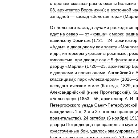
сторонам
«
ковша
»
расположены
Большие
03
,
архитектор
Воронихин
);
в
восточной
ча
западной
—
каскад
«
Золотая
гора
» (
Марли
От
Большого
каскада
лучами
расходятся
п
идут
на
север
—
от
«
ковша
»
к
морю
;
ради
павильону
Эрмитаж
(
1721
—
24
,
архитектор
«
Адам
»
и
дворцовому
комплексу
«
Монпле
и
др
.;
интерьеры
украшены
росписью
,
рез
живописью
;
при
дворце
сад
с
5
фонтанами
дворцу
«
Марли
» (
1720
—
23
,
архитектор
Бр
с
дворцами
и
павильонами:
Английский
с
А
классицизм
);
парк
«
Александрия
» (
1826
—
псевдоготическом
стиле
(
Коттедж
,
1829
,
ар
Александрийский
(
ныне
Пролетарский
),
Ко
«
Бельведер
» (
1853
—
56
,
архитектор
А
.
И
.
Петергофского
уезда
Санкт
-
Петербургской
находились
1
-
я
,
2
-
я
и
3
-
я
школы
прапорщи
правительство
).
24
октября
(
6
ноября
)
191
дворцы
Петродворца
превращены
в
музеи
ожесточённые
бои
,
удалось
эвакуировать
(
часть
скульптур
укрыта
в
земле
).
23
сентя