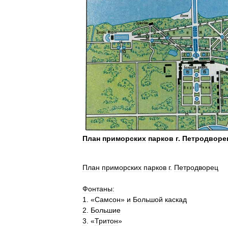
План
приморских
парков
г
.
Петродворе
План
приморских
парков
г
.
Петродворец
Фонтаны:
1
. «
Самсон
»
и
Большой
каскад
2
.
Большие
3
. «
Тритон
»