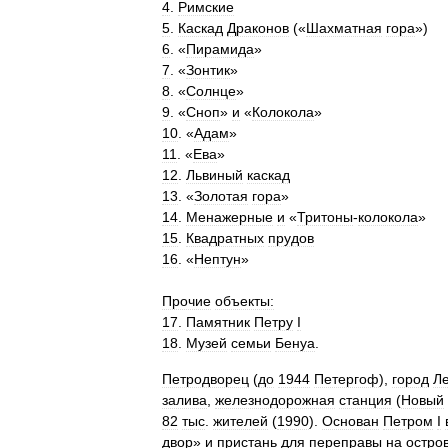
4
.
Римские
5
.
Каскад
Драконов
(«
Шахматная
гора
»)
6
. «
Пирамида
»
7
. «
Зонтик
»
8
. «
Солнце
»
9
. «
Сноп
»
и
«
Колокола
»
10
. «
Адам
»
11
. «
Ева
»
12
.
Львиный
каскад
13
. «
Золотая
гора
»
14
.
Менажерные
и
«
Тритоны
-
колокола
»
15
.
Квадратных
прудов
16
. «
Нептун
»
Прочие
объекты:
17
.
Памятник
Петру
I
18
.
Музей
семьи
Бенуа
.
Петродворец
(
до
1944
Петергоф
),
город
Л
залива
,
железнодорожная
станция
(
Новый
82
тыс
.
жителей
(
1990
).
Основан
Петром
I
двор
»
и
пристань
для
переправы
на
остро