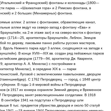
(
Итальянский
и
Французский
)
фонтаны
и
колоннады
(
1800
—
сти
парка
— «
Шахматная
гора
»
и
2
Римских
фонтана
,
в
нский
)
и
2
больших
(
Менажерных
)
фонтана
.
рямые
аллеи:
2
аллеи
с
фонтанами
,
обрамляющие
канал
,
альные
аллеи
ведут
на
северо
-
запад
к
фонтану
«
Ева
»
и
Браунштейн
;
на
2
-
м
этаже
зал
)
и
на
северо
-
восток
к
фонтану
зир
» (
1714
—
25
,
архитекторы
Браунштейн
,
Леблон
,
Земцов
ьбой
по
дереву
,
лаковыми
панно
работы
русских
мастеров
,
).
Вдоль
Нижнего
парка
идут
3
аллеи
,
сходящиеся
на
западе
к
аунштейн
).
В
конце
XVIII
—
XIX
вв
.
создан
ряд
пейзажных
парков
нглийским
дворцом
(
1779
—
94
,
архитектор
Дж
.
Кваренги
,
29
,
архитектор
А
.
А
.
Менелас
)
с
постройками
в
хитектор
Менелас
),
в
середине
XIX
в
. —
парки
лонистский
,
Луговой
с
эклектическими
павильонами
,
дворцом
Штакеншнейдер
).
С
1762
Петродворец
—
город
,
с
1848
центр
губернии
.
В
годы
1
-
й
мировой
войны
в
Петродворце
ков
(
в
1917
их
юнкера
охраняли
Зимний
дворец
и
Временное
7
Петродворец
занят
революционными
солдатами
.
В
1918
.
В
сентябре
1941
на
подступах
к
Петродворцу
шли
свыше
8
тыс
.
предметов
убранства
дворцов
и
около
50
статуй
бря
1941
—
19
января
1944
Петродворец
оккупирован
немецко
-