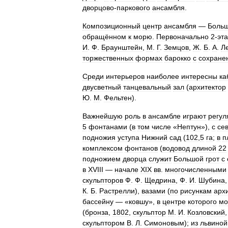
дворцово
-
паркового
ансамбля
.
Композиционный
центр
ансамбля
—
Боль
обращённом
к
морю
.
Первоначально
2
-
эт
И
.
Ф
.
Браунштейн
,
М
.
Г
.
Земцов
,
Ж
.
Б
.
А
.
Л
торжественных
формах
барокко
с
сохране
Среди
интерьеров
наиболее
интересны
ка
двусветный
танцевальный
зал
(
архитектор
Ю
.
М
.
Фельтен
).
Важнейшую
роль
в
ансамбле
играют
регул
5
фонтанами
(
в
том
числе
«
Нептун
»),
с
се
подножия
уступа
Нижний
сад
(
102
,
5
га
;
в
п
комплексом
фонтанов
(
водовод
длиной
22
подножием
дворца
служит
Большой
грот
с
в
XVIII
—
начале
XIX
вв
.
многочисленными
скульпторов
Ф
.
Ф
.
Щедрина
,
Ф
.
И
.
Шубина
К
.
Б
.
Растрелли
),
вазами
(
по
рисункам
арх
бассейну
— «
ковшу
»,
в
центре
которого
мо
(
бронза
,
1802
,
скульптор
М
.
И
.
Козловский
скульптором
В
.
Л
.
Симоновым
);
из
львиной