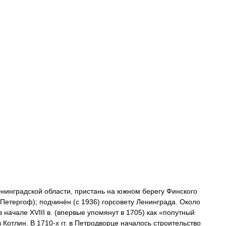
енинградской
области
,
пристань
на
южном
берегу
Финского
Петергоф
);
подчинён
(
с
1936
)
горсовету
Ленинграда
.
Около
в
начале
XVIII
в
. (
впервые
упомянут
в
1705
)
как
«
попутный
в
Котлин
.
В
1710
-
х
гг
.
в
Петродворце
началось
строительство