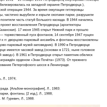
абилизировалась
на
западной
окраине
Петродворца
),
ской
операции
1944
.
За
время
оккупации
гитлеровцы
цы
,
частично
вырубили
и
изрыли
окопами
парки
,
разрушили
,
похитили
часть
статуй
Большого
каскада
.
В
1944
начались
проект
восстановления
Петродворца
(
архитекторы
Казанская
).
17
июня
1945
открыт
Нижний
парк
и
прошло
—
торжественный
пуск
фонтанов
,
14
сентября
1947
пущен
0
-
х
гг
.
дворцово
-
парковый
ансамбль
и
фонтаны
восстановлены
цово
-
парковый
музей
-
заповедник
).
В
1990
в
Петродворце
орце
имеется
часовой
завод
(
основан
в
1721
;
ныне
головное
й
завод
»).
В
1961
в
Петродворце
открыт
памятник
-
обелиск
награждён
орденом
«
Знак
Почёта
» (
1973
).
От
прежнего
ование
Петергофского
шоссе
в
Ленинграде
.
ь
,
Л
.,
1974
;
града
. [
Альбом
-
монография
],
Л
.,
1983:
парки
,
фонтаны
, [
2
изд
.],
Л
.,
1988
;
.
М
.
Гуревич
,
Л
.,
1988
.